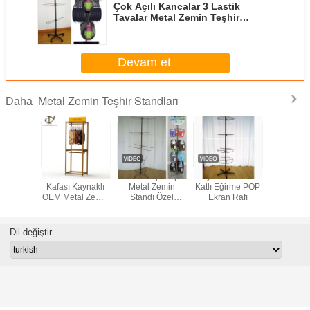
Çok Açılı Kancalar 3 Lastik
Tavalar Metal Zemin Teşhir
Standları
Devam et
Metal Zemin Teşhir Standları
Daha
Spinner
Peruk Manken
Terlik Flip Flop
5 Ayaklı Tabanlı 4
Knock 
anca ve
Kafası Kaynaklı
Metal Zemin
Katlı Eğirme POP
İnşaat 2 K
Standı
OEM Metal Zemin
Standı Özel
Ekran Rafı
Kancalar
Ekranı İki Çapraz
Yapılmış Ayakkabı
Zemin T
Çubuklu Standlar
Spinner Vitrin
Standl
Dil değiştir