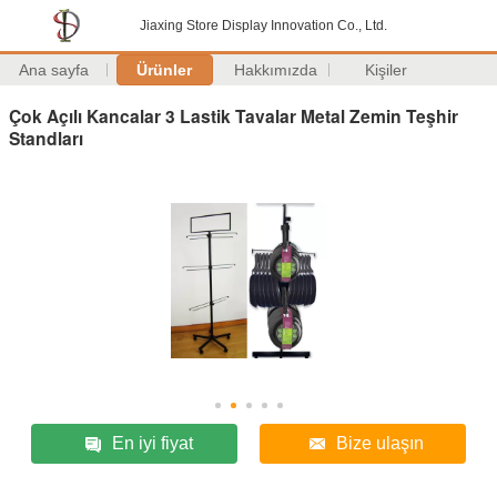
Jiaxing Store Display Innovation Co., Ltd.
Ana sayfa
Ürünler
Hakkımızda
Kişiler
Çok Açılı Kancalar 3 Lastik Tavalar Metal Zemin Teşhir
Standları
En iyi fiyat
Bize ulaşın