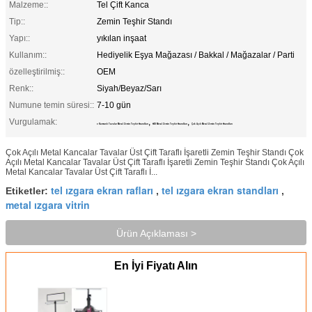
Malzeme::
Tel Çift Kanca
Tip::
Zemin Teşhir Standı
Yapı::
yıkılan inşaat
Kullanım::
Hediyelik Eşya Mağazası / Bakkal / Mağazalar / Parti
özelleştirilmiş::
OEM
Renk::
Siyah/Beyaz/Sarı
Numune temin süresi::
7-10 gün
Vurgulamak:
,
,
3 Katmanlı Tavalar Metal Zemin Teşhir Standları
SDI Metal Zemin Teşhir Standları
Çok Açılı Metal Zemin Teşhir Standları
Çok Açılı Metal Kancalar Tavalar Üst Çift Taraflı İşaretli Zemin Teşhir Standı Çok
Açılı Metal Kancalar Tavalar Üst Çift Taraflı İşaretli Zemin Teşhir Standı Çok Açılı
Metal Kancalar Tavalar Üst Çift Taraflı İ...
tel ızgara ekran rafları
tel ızgara ekran standları
Etiketler:
,
,
metal ızgara vitrin
Ürün Açıklaması >
En İyi Fiyatı Alın