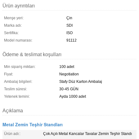
Ürün ayrıntıları
Menşe yeri:
Çin
Marka adı:
SDI
Sertifika:
ISO
Model numarası:
91112
Ödeme & teslimat koşulları
Min sipariş miktarı:
100 adet
Fiyat:
Negotiation
Ambalaj bilgileri:
Stafy Düz Karton Ambalaj
Teslim süresi:
30-45 GÜN
Yetenek temini:
Ayda 1000 adet
Açıklama
Metal Zemin Teşhir Standları
Ürün adı::
Çok Açılı Metal Kancalar Tavalar Zemin Teşhir Standı