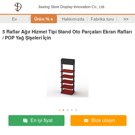
Jiaxing Store Display Innovation Co., Ltd.
Ev
Ürün:% s
Hakkımızda
Fabrika turu
>>
5 Raflar Ağır Hizmet Tipi Stand Oto Parçaları Ekran Rafları
/ POP Yağ Şişeleri İçin
En iyi fiyat
Bize ulaşın