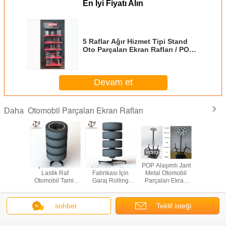
En İyi Fiyatı Alın
5 Raflar Ağır Hizmet Tipi Stand
Oto Parçaları Ekran Rafları / POP
Yağ Şişeleri İçin
Devam et
Otomobil Parçaları Ekran Rafları
Daha
l Kapağı
Çıkarılabilir 4
Otomobil Tamir
POP Alaşımlı Jant
Altı Teke
6 Lastik
Lastik Raf
Fabrikası İçin
Metal Otomobil
Oto G
er Metal
Otomobil Tamir
Garaj Rolling
Parçaları Ekran
Parçaları 
d Tabanı
Standı Metal Vitrin
Oem Lastik
Rafları 3 Alaşımlı
2 Taraflı
Depolama Rafı
Jant Ekran Standı
Mag Tek
Stan
sohbet
Teklif isteği
Dil değiştir