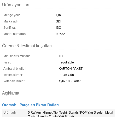
Ürün ayrıntıları
Menşe yeri:
Çin
Marka adı:
SDI
Sertifika:
ISO
Model numarası:
90532
Ödeme & teslimat koşulları
Min sipariş miktarı:
100
Fiyat:
negotiable
Ambalaj bilgileri:
KARTON PAKET
Teslim süresi:
30-45 Gün
Yetenek temini:
aylık 1000 adet
Açıklama
Otomobil Parçaları Ekran Rafları
Ürün adı::
5 Raf Ağır Hizmet Tipi Teşhir Standı / POP Yağ Şişeleri Metal
Teşhir Standı / Zemin Yağ Standı