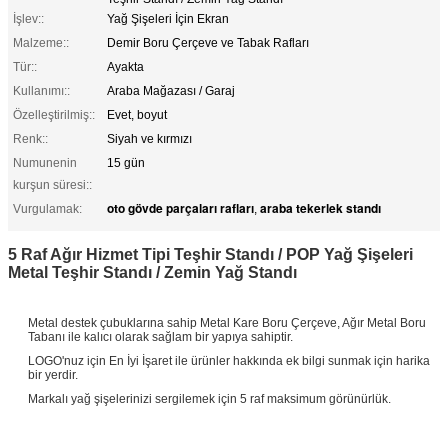
İşlev::
Yağ Şişeleri İçin Ekran
Malzeme::
Demir Boru Çerçeve ve Tabak Rafları
Tür::
Ayakta
Kullanımı::
Araba Mağazası / Garaj
Özelleştirilmiş::
Evet, boyut
Renk::
Siyah ve kırmızı
Numunenin
15 gün
kurşun süresi::
oto gövde parçaları rafları
araba tekerlek standı
Vurgulamak:
,
5 Raf Ağır Hizmet Tipi Teşhir Standı / POP Yağ Şişeleri
Metal Teşhir Standı / Zemin Yağ Standı
Metal destek çubuklarına sahip Metal Kare Boru Çerçeve, Ağır Metal Boru
Tabanı ile kalıcı olarak sağlam bir yapıya sahiptir.
LOGO'nuz için En İyi İşaret ile ürünler hakkında ek bilgi sunmak için harika
bir yerdir.
Markalı yağ şişelerinizi sergilemek için 5 raf maksimum görünürlük.