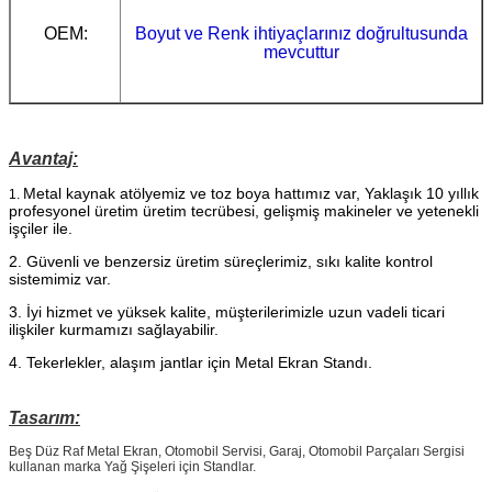
OEM:
Boyut ve Renk ihtiyaçlarınız doğrultusunda
mevcuttur
Avantaj:
Metal kaynak atölyemiz ve toz boya hattımız var,
Yaklaşık 10 yıllık
1.
profesyonel üretim üretim tecrübesi, gelişmiş makineler ve yetenekli
işçiler ile.
2. Güvenli ve benzersiz üretim süreçlerimiz, sıkı kalite kontrol
sistemimiz var.
3. İyi hizmet ve yüksek kalite, müşterilerimizle uzun vadeli ticari
ilişkiler kurmamızı sağlayabilir.
4. Tekerlekler, alaşım jantlar için Metal Ekran Standı.
Tasarım:
Beş Düz Raf Metal Ekran, Otomobil Servisi, Garaj, Otomobil Parçaları Sergisi
kullanan marka Yağ Şişeleri için Standlar.