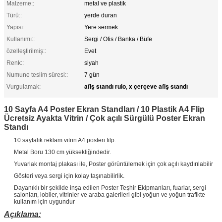
Malzeme::
metal ve plastik
Türü::
yerde duran
Yapısı::
Yere sermek
Kullanımı::
Sergi / Ofis / Banka / Büfe
özelleştirilmiş::
Evet
Renk::
siyah
Numune teslim süresi::
7 gün
afiş standı rulo
x çerçeve afiş standı
Vurgulamak:
,
10 Sayfa A4 Poster Ekran Standları / 10 Plastik A4 Flip
Ücretsiz Ayakta Vitrin / Çok açılı Sürgülü Poster Ekran
Standı
10 sayfalık reklam vitrin A4 posteri filp.
Metal Boru 130 cm yüksekliğindedir.
Yuvarlak montaj plakası ile, Poster görüntülemek için çok açılı kaydırılabilir
Gösteri veya sergi için kolay taşınabilirlik.
Dayanıklı bir şekilde inşa edilen Poster Teşhir Ekipmanları, fuarlar, sergi
salonları, lobiler, vitrinler ve araba galerileri gibi yoğun ve yoğun trafikte
kullanım için uygundur
Açıklama: