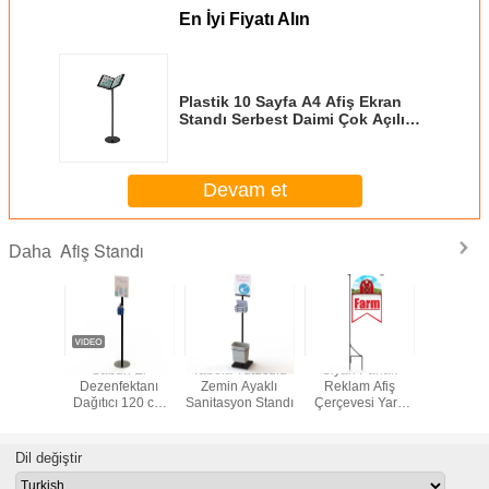
En İyi Fiyatı Alın
Plastik 10 Sayfa A4 Afiş Ekran
Standı Serbest Daimi Çok Açılı
Sürgülü
Devam et
Afiş Standı
Daha
lay
Sabun El
Tabela Tutuculu
Siyah Parlak
Restoran
lirlik A4
Dezenfektanı
Zemin Ayaklı
Reklam Afiş
Katlanabi
lı Metal
Dağıtıcı 120 cm
Sanitasyon Standı
Çerçevesi Yard
Çerçeve
Ekran
Metal Zemin
için Standı
Ekran Stan
dları
Standı Ile Tutucu
Dil değiştir