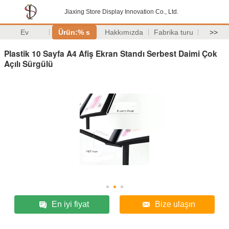
Jiaxing Store Display Innovation Co., Ltd.
Ev
Ürün:% s
Hakkımızda
Fabrika turu
>>
Plastik 10 Sayfa A4 Afiş Ekran Standı Serbest Daimi Çok
Açılı Sürgülü
En iyi fiyat
Bize ulaşın