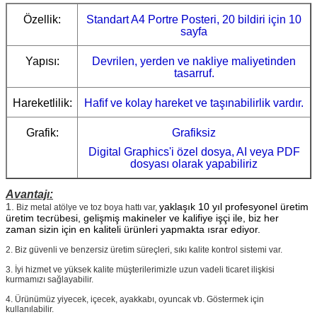
Özellik:
Standart A4 Portre Posteri, 20 bildiri için 10
sayfa
Yapısı:
Devrilen, yerden ve nakliye maliyetinden
tasarruf.
Hareketlilik:
Hafif ve kolay hareket ve taşınabilirlik vardır.
Grafik:
Grafiksiz
Digital Graphics'i özel dosya, AI veya PDF
dosyası olarak yapabiliriz
Avantajı:
1.
yaklaşık 10 yıl profesyonel üretim
Biz metal atölye ve toz boya hattı var,
üretim tecrübesi, gelişmiş makineler ve kalifiye işçi ile, biz her
zaman sizin için en kaliteli ürünleri yapmakta ısrar ediyor.
2. Biz güvenli ve benzersiz üretim süreçleri, sıkı kalite kontrol sistemi var.
3. İyi hizmet ve yüksek kalite müşterilerimizle uzun vadeli ticaret ilişkisi
kurmamızı sağlayabilir.
4. Ürünümüz yiyecek, içecek, ayakkabı, oyuncak vb. Göstermek için
kullanılabilir.