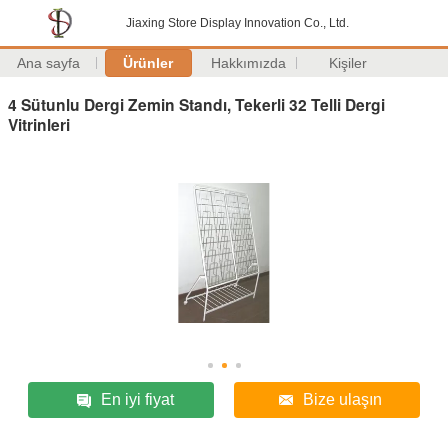
Jiaxing Store Display Innovation Co., Ltd.
Ana sayfa
Ürünler
Hakkımızda
Kişiler
4 Sütunlu Dergi Zemin Standı, Tekerli 32 Telli Dergi
Vitrinleri
En iyi fiyat
Bize ulaşın