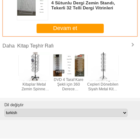
4 Sütunlu Dergi Zemin Standı,
Tekerli 32 Telli Dergi Vitrinleri
Devam et
Kitap Teşhir Rafı
Daha
f Gazete
40 VD Tel Teller
DVD 4 Taraf Kare
Tel Taban Eğirme
20 Ce
tandı KD
Kitaplar Metal
Şekli için 360
Cepleri Dönebilen
Katlanmı
aat
Zemin Spinner
Derece
Siyah Metal Kitap
Dergiler 
Vitrin
Döndürme Metal
Teşhir Standı
Zemin S
Kitap Ekran
Standı
Dil değiştir