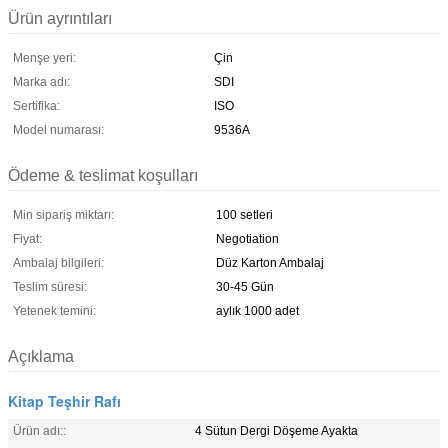
Ürün ayrıntıları
Menşe yeri:
Çin
Marka adı:
SDI
Sertifika:
ISO
Model numarası:
9536A
Ödeme & teslimat koşulları
Min sipariş miktarı:
100 setleri
Fiyat:
Negotiation
Ambalaj bilgileri:
Düz Karton Ambalaj
Teslim süresi:
30-45 Gün
Yetenek temini:
aylık 1000 adet
Açıklama
Kitap Teşhir Rafı
Ürün adı::
4 Sütun Dergi Döşeme Ayakta