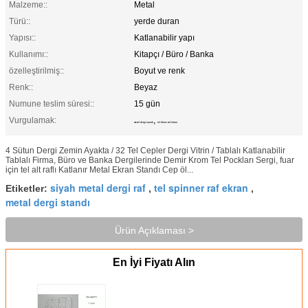
Malzeme::
Metal
Türü::
yerde duran
Yapısı::
Katlanabilir yapı
Kullanımı::
Kitapçı / Büro / Banka
özelleştirilmiş::
Boyut ve renk
Renk::
Beyaz
Numune teslim süresi::
15 gün
Vurgulamak:
,
metal dergi standı
tel döner raf ekran
4 Sütun Dergi Zemin Ayakta / 32 Tel Cepler Dergi Vitrin / Tablalı Katlanabilir
Tablalı Firma, Büro ve Banka Dergilerinde Demir Krom Tel Pockları Sergi, fuar
için tel alt raflı Katlanır Metal Ekran Standı Cep öl...
siyah metal dergi raf
tel spinner raf ekran
Etiketler:
,
,
metal dergi standı
Ürün Açıklaması >
En İyi Fiyatı Alın