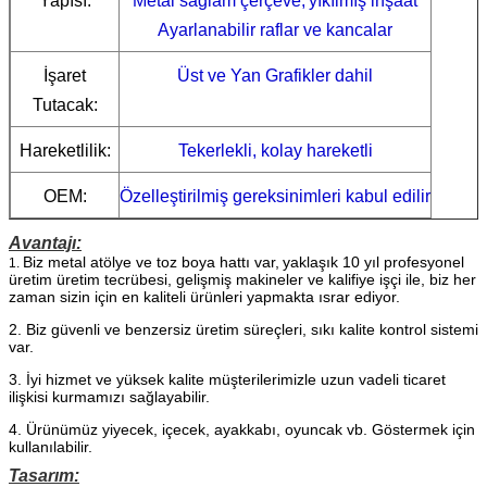
Yapısı:
Metal sağlam çerçeve,
yıkılmış inşaat
Ayarlanabilir raflar ve kancalar
İşaret
Üst ve Yan Grafikler dahil
Tutacak:
Hareketlilik:
Tekerlekli, kolay hareketli
OEM:
Özelleştirilmiş gereksinimleri kabul edilir
Avantajı:
Biz metal atölye ve toz boya hattı var,
yaklaşık 10 yıl profesyonel
1.
üretim üretim tecrübesi, gelişmiş makineler ve kalifiye işçi ile, biz her
zaman sizin için en kaliteli ürünleri yapmakta ısrar ediyor.
2. Biz güvenli ve benzersiz üretim süreçleri, sıkı kalite kontrol sistemi
var.
3. İyi hizmet ve yüksek kalite müşterilerimizle uzun vadeli ticaret
ilişkisi kurmamızı sağlayabilir.
4. Ürünümüz yiyecek, içecek, ayakkabı, oyuncak vb. Göstermek için
kullanılabilir.
Tasarım: