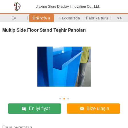
Jiaxing Store Display Innovation Co., Ltd.
Ev
Ürün:% s
Hakkımızda
Fabrika turu
>>
Multip Side Floor Stand Teşhir Panoları
En iyi fiyat
Bize ulaşın
Ürün ayrıntıları