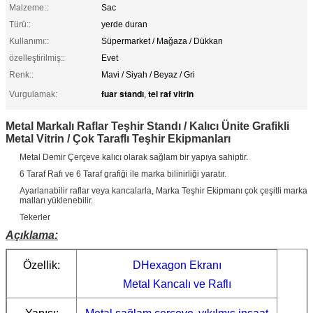
Malzeme::
Sac
Türü::
yerde duran
Kullanımı::
Süpermarket / Mağaza / Dükkan
özelleştirilmiş::
Evet
Renk::
Mavi / Siyah / Beyaz / Gri
fuar standı
tel raf vitrin
Vurgulamak:
,
Metal Markalı Raflar Teşhir Standı / Kalıcı Ünite Grafikli
Metal Vitrin / Çok Taraflı Teşhir Ekipmanları
Metal Demir Çerçeve kalıcı olarak sağlam bir yapıya sahiptir.
6 Taraf Rafı ve 6 Taraf grafiği ile marka bilinirliği yaratır.
Ayarlanabilir raflar veya kancalarla, Marka Teşhir Ekipmanı çok çeşitli marka
malları yüklenebilir.
Tekerler
Açıklama:
Özellik:
DHexagon Ekranı
Metal Kancalı ve Raflı