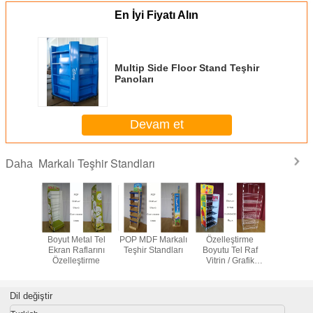
En İyi Fiyatı Alın
Multip Side Floor Stand Teşhir
Panoları
Devam et
Markalı Teşhir Standları
Daha
l Tüp
Boyut Metal Tel
POP MDF Markalı
Özelleştirme
5 Katlı 
 Markalı
Ekran Raflarını
Teşhir Standları
Boyutu Tel Raf
Akrilik 
ran
Özelleştirme
Vitrin / Grafik
Markalı 
tirilmiş
Tarafı POP Tel
Standlar
abela Çok
Ekran Standı
Üst
üğü ile
Dil değiştir
dları