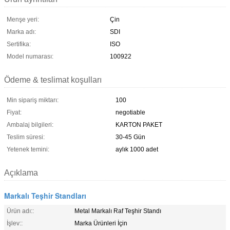
Menşe yeri:
Çin
Marka adı:
SDI
Sertifika:
ISO
Model numarası:
100922
Ödeme & teslimat koşulları
Min sipariş miktarı:
100
Fiyat:
negotiable
Ambalaj bilgileri:
KARTON PAKET
Teslim süresi:
30-45 Gün
Yetenek temini:
aylık 1000 adet
Açıklama
Markalı Teşhir Standları
Ürün adı::
Metal Markalı Raf Teşhir Standı
İşlev::
Marka Ürünleri İçin