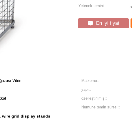
Yetenek temini:
a
En iyi fiyat
azası Vitrin
Malzeme::
yapı::
kkal
özelleştirilmiş::
Numune temin süresi::
wire grid display stands
,