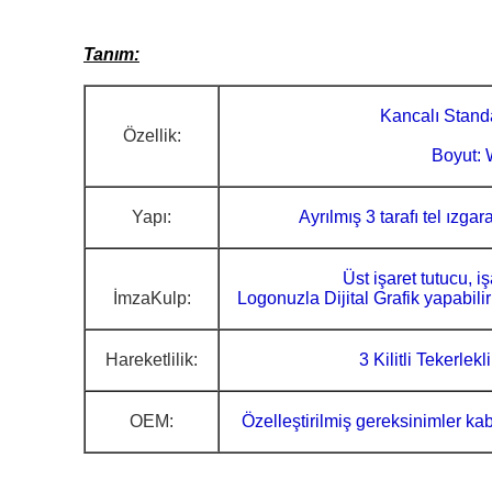
Tanım:
Kancalı Standa
Özellik:
Boyut: 
Yapı:
Ayrılmış 3 tarafı tel ızgar
Üst işaret tutucu, iş
İmza
Kulp:
Logonuzla Dijital Grafik yapabili
Hareketlilik:
3 Kilitli Tekerlek
OEM:
Özelleştirilmiş gereksinimler kab