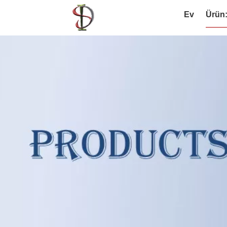
Ev
Ürün