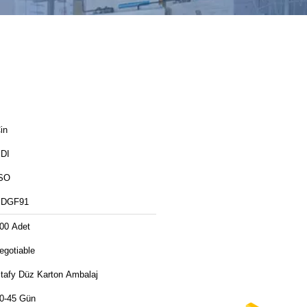
in
DI
SO
SDGF91
00 Adet
egotiable
tafy Düz Karton Ambalaj
0-45 Gün