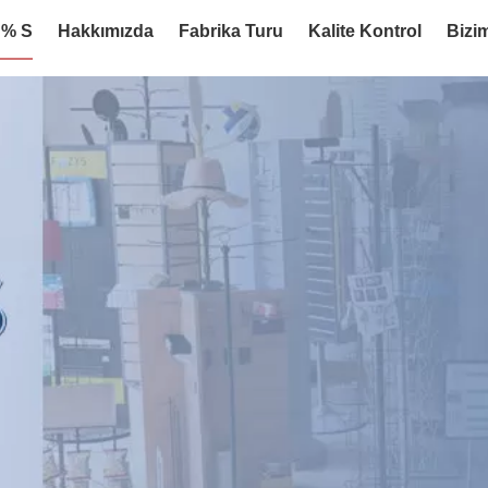
:% S
Hakkımızda
Fabrika Turu
Kalite Kontrol
Bizim