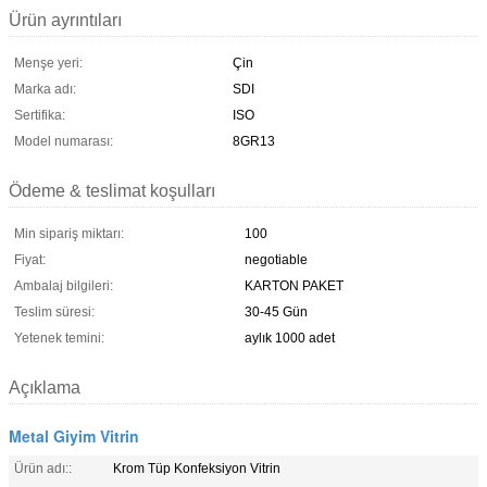
Ürün ayrıntıları
Menşe yeri:
Çin
Marka adı:
SDI
Sertifika:
ISO
Model numarası:
8GR13
Ödeme & teslimat koşulları
Min sipariş miktarı:
100
Fiyat:
negotiable
Ambalaj bilgileri:
KARTON PAKET
Teslim süresi:
30-45 Gün
Yetenek temini:
aylık 1000 adet
Açıklama
Metal Giyim Vitrin
Ürün adı::
Krom Tüp Konfeksiyon Vitrin