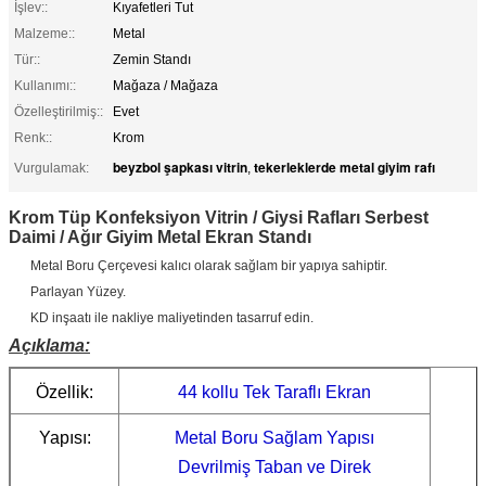
İşlev::
Kıyafetleri Tut
Malzeme::
Metal
Tür::
Zemin Standı
Kullanımı::
Mağaza / Mağaza
Özelleştirilmiş::
Evet
Renk::
Krom
beyzbol şapkası vitrin
tekerleklerde metal giyim rafı
Vurgulamak:
,
Krom Tüp Konfeksiyon Vitrin / Giysi Rafları Serbest
Daimi / Ağır Giyim Metal Ekran Standı
Metal Boru Çerçevesi kalıcı olarak sağlam bir yapıya sahiptir.
Parlayan Yüzey.
KD inşaatı ile nakliye maliyetinden tasarruf edin.
Açıklama:
Özellik:
44 kollu Tek Taraflı Ekran
Yapısı:
Metal Boru Sağlam Yapısı
Devrilmiş Taban ve Direk