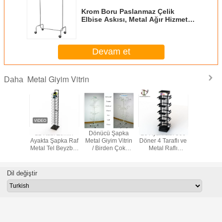
Krom Boru Paslanmaz Çelik
Elbise Askısı, Metal Ağır Hizmet
Rafı
Devam et
Metal Giyim Vitrin
Daha
 Beyzbol
12 Katlı Zemin
Dönücü Şapka
20 Ayakkabı 360
Spor Eldi
 Tel Raf
Ayakta Şapka Raf
Metal Giyim Vitrin
Döner 4 Taraflı ve
Mitten 
tandları
Metal Tel Beyzbol
/ Birden Çok
Metal Raflı
Vitrin Ka
 Boru
Şapkası Vitrin
Kanca Beyzbol
Ayakkabılık
Taraf
evesi
Şapka Vitrin
Dil değiştir