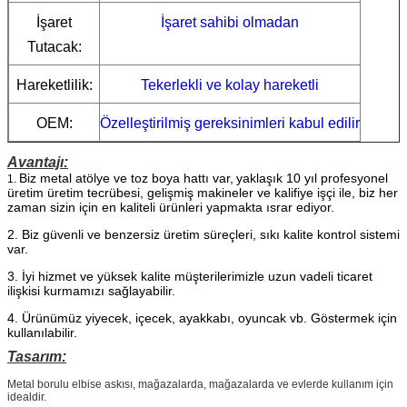
İşaret
İşaret sahibi olmadan
Tutacak:
Hareketlilik:
Tekerlekli ve kolay hareketli
OEM:
Özelleştirilmiş gereksinimleri kabul edilir
Avantajı:
Biz metal atölye ve toz boya hattı var,
yaklaşık 10 yıl profesyonel
1.
üretim üretim tecrübesi, gelişmiş makineler ve kalifiye işçi ile, biz her
zaman sizin için en kaliteli ürünleri yapmakta ısrar ediyor.
2. Biz güvenli ve benzersiz üretim süreçleri, sıkı kalite kontrol sistemi
var.
3. İyi hizmet ve yüksek kalite müşterilerimizle uzun vadeli ticaret
ilişkisi kurmamızı sağlayabilir.
4. Ürünümüz yiyecek, içecek, ayakkabı, oyuncak vb. Göstermek için
kullanılabilir.
Tasarım:
Metal borulu elbise askısı, mağazalarda, mağazalarda ve evlerde kullanım için
idealdir.