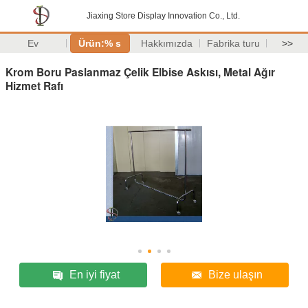
Jiaxing Store Display Innovation Co., Ltd.
Ev
Ürün:% s
Hakkımızda
Fabrika turu
>>
Krom Boru Paslanmaz Çelik Elbise Askısı, Metal Ağır
Hizmet Rafı
En iyi fiyat
Bize ulaşın